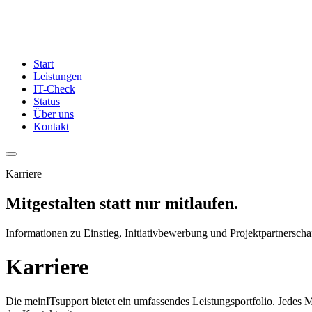
Start
Leistungen
IT-Check
Status
Über uns
Kontakt
Karriere
Mitgestalten statt nur mitlaufen.
Informationen zu Einstieg, Initiativbewerbung und Projektpartnerscha
Karriere
Die meinITsupport bietet ein umfassendes Leistungsportfolio. Jedes M
der Kontaktseite.
Wir bieten unseren Beschäftigten die Möglichkeit der 4-Tage Woche,