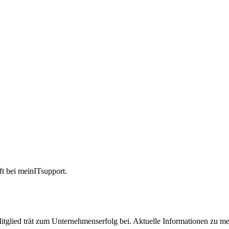
ft bei meinITsupport.
itglied trät zum Unternehmenserfolg bei. Aktuelle Informationen zu mei
 100% Remote, 70%- ige Übernahme einer Workation, attraktive Projekt